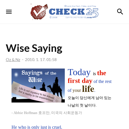
ⓒheck
검
메뉴
the
Fact,
Fake,
and
Wise Saying
Flag.
Oz & Nz
2010. 1. 17. 01:58
Today
the
is
first day
of the rest
life
of
your
.
오늘이 당신에게 남아 있는
나날의 첫 날이다.
- Abbie Hoffman 호프만, 미국의 사회운동가
He who is only just is cruel.