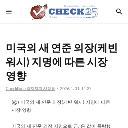
ⓒheck
검
메뉴
the
Fact,
Fake,
and
미국의 새 연준 의장(케빈
Flag.
워시) 지명에 따른 시장
영향
CheckFact/왁자지껄 시장통
2026. 1. 31. 14:27
(@) 미국의 새 연준 의장(케빈 워시) 지명에 따른
시장 영향
미국의 새 연준 의장 지명으로 금, 은 값이 폭락했